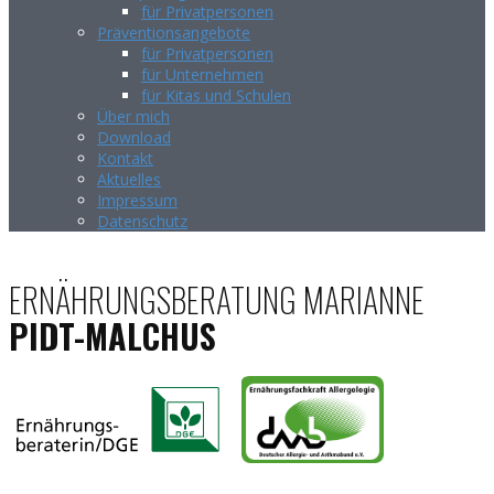
für Privatpersonen
Präventionsangebote
für Privatpersonen
für Unternehmen
für Kitas und Schulen
Über mich
Download
Kontakt
Aktuelles
Impressum
Datenschutz
ERNÄHRUNGSBERATUNG MARIANNE
PIDT-MALCHUS