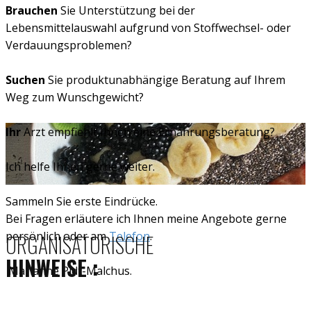
Brauchen
Sie Unterstützung bei der
Lebensmittelauswahl aufgrund von Stoffwechsel- oder
Verdauungsproblemen?
Suchen
Sie produktunabhängige Beratung auf Ihrem
Weg zum Wunschgewicht?
Ihr
Arzt empfiehlt Ihnen eine Ernährungsberatung?
Ich helfe Ihnen gerne weiter.
Sammeln Sie erste Eindrücke.
Bei Fragen erläutere ich Ihnen meine Angebote gerne
persönlich oder am
Telefon
.
ORGANISATORISCHE
HINWEISE :
Marianne Pidt-Malchus.