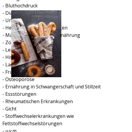
- Bluthochdruck
- Diabetes I und II
- Untergewicht
- Herzkreislauferkrankungen
- Mangel- und/oder Fehlernährung
- Zöliakie
- Lebensmittelallergien
- Histaminintoleranz
- Lactoseintoleranz
- Fructosemalabsorption
- Osteoporose
- Ernährung in Schwangerschaft und Stillzeit
- Essstörungen
- Rheumatischen Erkrankungen
- Gicht
- Stoffwechselerkrankungen wie
Fettstoffwechselstörungen
- u.v.m.