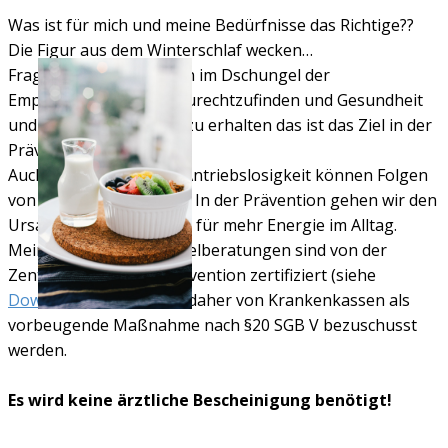
Was ist für mich und meine Bedürfnisse das Richtige??
Die Figur aus dem Winterschlaf wecken…
Fragen über Fragen, sich im Dschungel der
Empfehlungen besser zurechtzufinden und Gesundheit
und Leistungsfähigkeit zu erhalten das ist das Ziel in der
Prävention.
Auch Erschöpfung und Antriebslosigkeit können Folgen
von Fehlernährung sein. In der Prävention gehen wir den
Ursachen auf den Grund für mehr Energie im Alltag.
Meine individuellen Einzelberatungen sind von der
Zentralen Prüfstelle Prävention zertifiziert (siehe
Download
) und können daher von Krankenkassen als
vorbeugende Maßnahme nach §20 SGB V bezuschusst
werden.
Es wird keine ärztliche Bescheinigung benötigt!