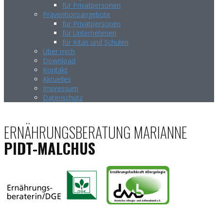
für Privatpersonen
Präventionsangebote
für Privatpersonen
für Unternehmen
für Kitas und Schulen
Über mich
Download
Kontakt
Aktuelles
Impressum
Datenschutz
ERNÄHRUNGSBERATUNG MARIANNE
PIDT-MALCHUS