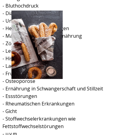
- Bluthochdruck
- Diabetes I und II
- Untergewicht
- Herzkreislauferkrankungen
- Mangel- und/oder Fehlernährung
- Zöliakie
- Lebensmittelallergien
- Histaminintoleranz
- Lactoseintoleranz
- Fructosemalabsorption
- Osteoporose
- Ernährung in Schwangerschaft und Stillzeit
- Essstörungen
- Rheumatischen Erkrankungen
- Gicht
- Stoffwechselerkrankungen wie
Fettstoffwechselstörungen
- u.v.m.