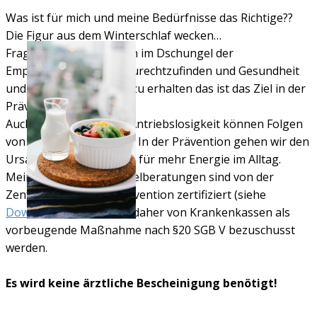
Was ist für mich und meine Bedürfnisse das Richtige??
Die Figur aus dem Winterschlaf wecken…
Fragen über Fragen, sich im Dschungel der
Empfehlungen besser zurechtzufinden und Gesundheit
und Leistungsfähigkeit zu erhalten das ist das Ziel in der
Prävention.
Auch Erschöpfung und Antriebslosigkeit können Folgen
von Fehlernährung sein. In der Prävention gehen wir den
Ursachen auf den Grund für mehr Energie im Alltag.
Meine individuellen Einzelberatungen sind von der
Zentralen Prüfstelle Prävention zertifiziert (siehe
Download
) und können daher von Krankenkassen als
vorbeugende Maßnahme nach §20 SGB V bezuschusst
werden.
Es wird keine ärztliche Bescheinigung benötigt!