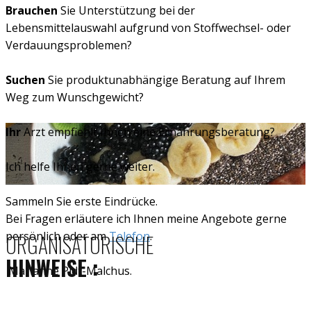
Brauchen
Sie Unterstützung bei der
Lebensmittelauswahl aufgrund von Stoffwechsel- oder
Verdauungsproblemen?
Suchen
Sie produktunabhängige Beratung auf Ihrem
Weg zum Wunschgewicht?
Ihr
Arzt empfiehlt Ihnen eine Ernährungsberatung?
Ich helfe Ihnen gerne weiter.
Sammeln Sie erste Eindrücke.
Bei Fragen erläutere ich Ihnen meine Angebote gerne
persönlich oder am
Telefon
.
ORGANISATORISCHE
HINWEISE :
Marianne Pidt-Malchus.