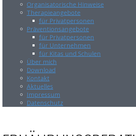
Organisatorische Hinweise
Therapieangebote
für Privatpersonen
Präventionsangebote
für Privatpersonen
für Unternehmen
für Kitas und Schulen
Über mich
Download
Kontakt
Aktuelles
Impressum
Datenschutz